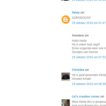
29 oktober 2010 om 00:49
Ginny
zei
GORGEOUS!!!
29 oktober 2010 om 01:47
Anoniem zei
Hallo heidy
Hij is zeker leuk zeg!!!
Enne volgende keer ook me
Groetjes van hennie
29 oktober 2010 om 07:52
Christina
zei
Hij is gaaf geworden Heid
Groeten Kristel
29 oktober 2010 om 08:38
Liz's creative corner
zei
Wow Heidy this is gorgeou
love your flowers too, hugs