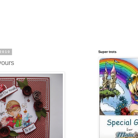
2010
Super trots
yours