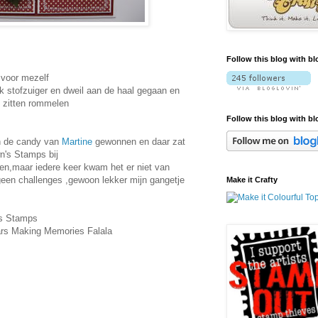
Follow this blog with bl
d voor mezelf
 stofzuiger en dweil aan de haal gegaan en
l zitten rommelen
Follow this blog with bl
n de candy van
Martine
gewonnen en daar zat
n's Stamps bij
en,maar iedere keer kwam het er niet van
geen challenges ,gewoon lekker mijn gangetje
Make it Crafty
's Stamps
aars Making Memories Falala