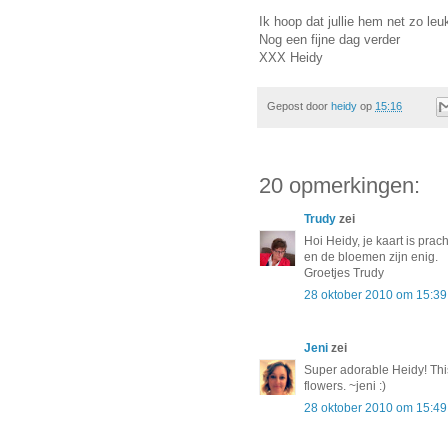
Ik hoop dat jullie hem net zo leu
Nog een fijne dag verder
XXX Heidy
Gepost door
heidy
op
15:16
20 opmerkingen:
Trudy
zei
Hoi Heidy, je kaart is prach
en de bloemen zijn enig.
Groetjes Trudy
28 oktober 2010 om 15:39
Jeni
zei
Super adorable Heidy! Thi
flowers. ~jeni :)
28 oktober 2010 om 15:49