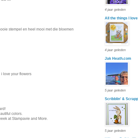
4 jaar geleden
All the things I love
mooie stempel en heel mooi met die bloemen
4 jaar geleden
Jak Heath.com
 i love your flowers
5 jaar geleden
Scribblin' & Scrapp
ard!
utiful colors.
 week at Stampavie and More.
5 jaar geleden