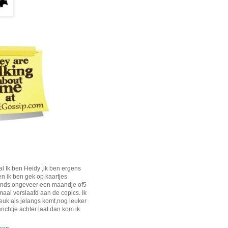
al Ik ben Heidy ,ik ben ergens
en ik ben gek op kaartjes
inds ongeveer een maandje of5
maal verslaafd aan de copics. Ik
leuk als jelangs komt,nog leuker
erichtje achter laat dan kom ik