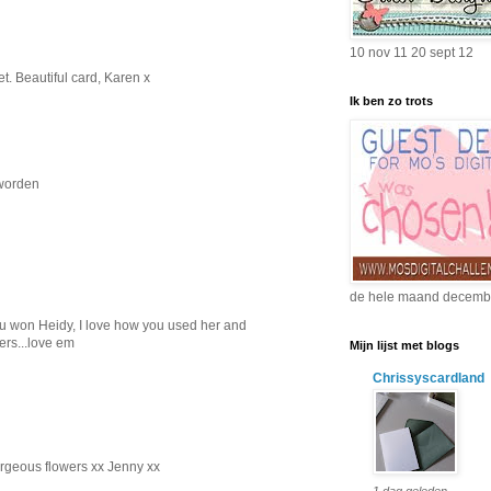
10 nov 11 20 sept 12
. Beautiful card, Karen x
Ik ben zo trots
eworden
de hele maand decemb
u won Heidy, I love how you used her and
ers...love em
Mijn lijst met blogs
Chrissyscardland
orgeous flowers xx Jenny xx