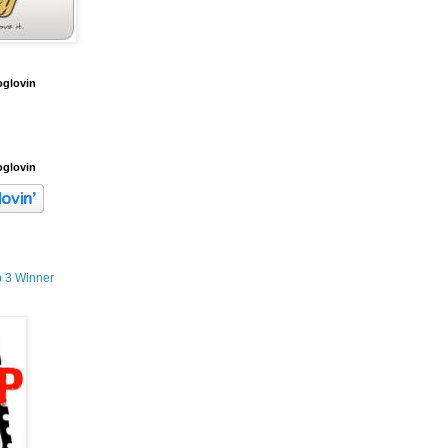
oglovin
oglovin