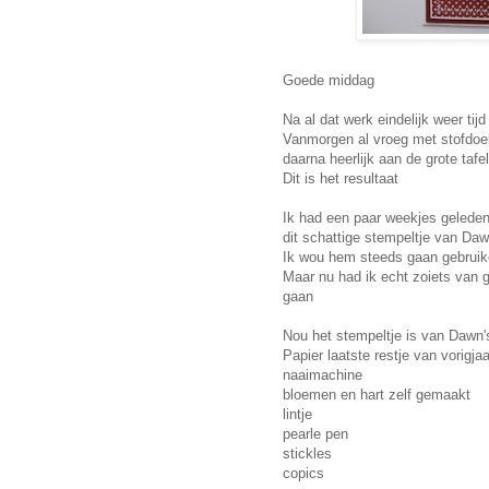
Goede middag
Na al dat werk eindelijk weer tij
Vanmorgen al vroeg met stofdoek
daarna heerlijk aan de grote tafe
Dit is het resultaat
Ik had een paar weekjes gelede
dit schattige stempeltje van Daw
Ik wou hem steeds gaan gebruik
Maar nu had ik echt zoiets van 
gaan
Nou het stempeltje is van Dawn
Papier laatste restje van vorigj
naaimachine
bloemen en hart zelf gemaakt
lintje
pearle pen
stickles
copics