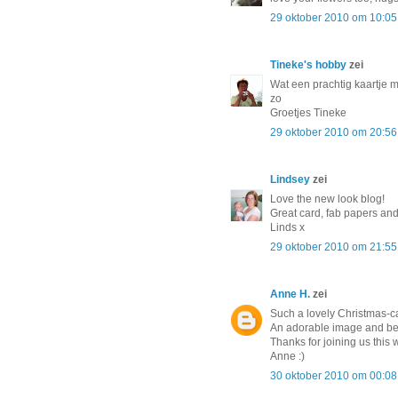
29 oktober 2010 om 10:05
Tineke's hobby
zei
Wat een prachtig kaartje 
zo
Groetjes Tineke
29 oktober 2010 om 20:56
Lindsey
zei
Love the new look blog!
Great card, fab papers and
Linds x
29 oktober 2010 om 21:55
Anne H.
zei
Such a lovely Christmas-c
An adorable image and bea
Thanks for joining us this
Anne :)
30 oktober 2010 om 00:08