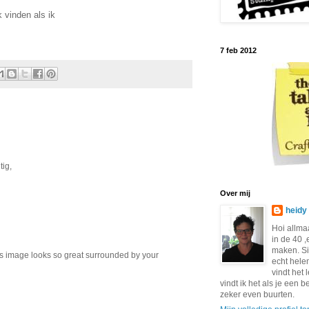
k vinden als ik
7 feb 2012
tig,
Over mij
heidy
Hoi allma
in de 40 ,
maken. S
s image looks so great surrounded by your
echt hele
vindt het 
vindt ik het als je een b
zeker even buurten.