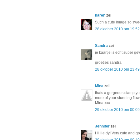
karen
zei
Such a cute image so sweet
28 oktober 2010 om 19:52
Sandra
zei
je kaartje is echt super g
groetjes sandra
28 oktober 2010 om 23:49
Mina
zei
thats a gorgeous stamp yo
more of your stunning flow
Mina xxx
29 oktober 2010 om 00:09
Jennifer
zei
Hi Heidy! Very cute and g