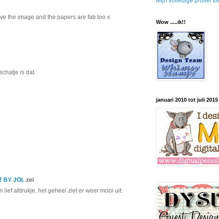
Mijn volledige profiel t
ve the image and the papers are fab too x
Wow .....ik!!
hatje is dat.
januari 2010 tot juli 2015
 BY JOL
zei
lief afdrukje, het geheel ziet er weer mooi uit.