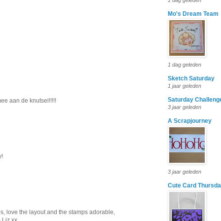
1 dag geleden
Mo's Dream Team
1 dag geleden
Sketch Saturday
1 jaar geleden
Saturday Challeng
e aan de knutsel!!!!!
3 jaar geleden
A Scrapjourney
y!
3 jaar geleden
Cute Card Thursd
s, love the layout and the stamps adorable,
 Liz xx