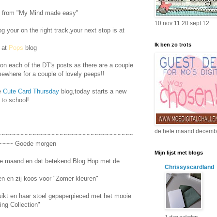
e from "My Mind made easy"
10 nov 11 20 sept 12
og your on the right track,your next stop is at
Ik ben zo trots
g at
Pops
blog
on each of the DT's posts as there are a couple
ewhere for a couple of lovely peeps!!
e
Cute Card Thursday
blog,today starts a new
 to school!
de hele maand decemb
~~~~~~~~~~~~~~~~~~~~~~~~~~~~~~~~~~~
~~~ Goede morgen
Mijn lijst met blogs
de maand en dat betekend Blog Hop met de
Chrissyscardland
n en zij koos voor "Zomer kleuren"
uikt en haar stoel gepaperpieced met het mooie
ing Collection"