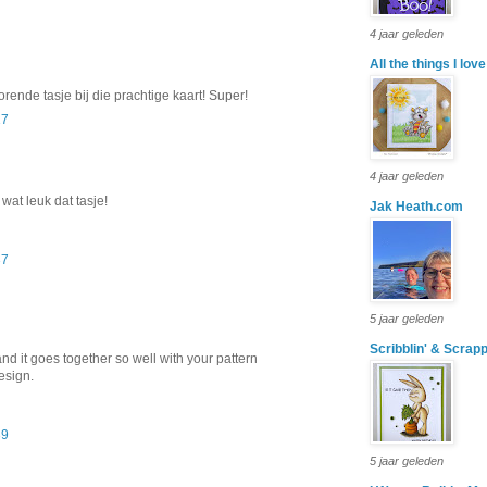
4 jaar geleden
All the things I love
orende tasje bij die prachtige kaart! Super!
17
4 jaar geleden
wat leuk dat tasje!
Jak Heath.com
37
5 jaar geleden
Scribblin' & Scrapp
nd it goes together so well with your pattern
esign.
39
5 jaar geleden