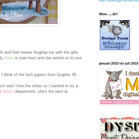
Mijn volledige profiel t
Wow .....ik!!
nth and that means bloghop fun with the girls
ely
Pops
is ouer host and she asked us to use
januari 2010 tot juli 2015
I think of the lush papers from Graphic 45
h and I love the strips so I wanted to try a
s
Mina's
department ,she's the best at