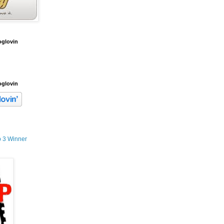
oglovin
oglovin