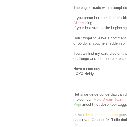
The bag is made with a templat
If you came her from
De
bby's
bl
Alice's
blog
If your lost start at the beginnin
Don't forget to leave a comment 
of $5 dollar vouchers hidden som
You can find my card also on th
challenge and the theme is back
Have a nice day
XXX Heidy
~~~~~~~~~~~~~~~~~~~~~~~
~~~~~~~~~~~~~~~~~~~~~~~~
Het is de derde donderdag van 
meiden van
Mo's Dream Team
Pops
,mocht het deze keer zegge
Ik heb "
Danielle met laptop
gebr
papier van Graphic 45 "Little darl
Lint