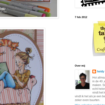
7 feb 2012
Over mij
heidy
Hoi allma
in de 40 ,
maken. S
echt hele
vindt het 
vindt ik het als je een b
zeker even buurten.