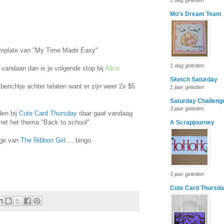
1 dag geleden
Mo's Dream Team
tamplate van "My Time Made Easy"
1 dag geleden
vandaan dan is je volgende stop bij
Alice
Sketch Saturday
berichtje achter telaten want er zijn weer 2x $5
1 jaar geleden
Saturday Challeng
3 jaar geleden
den bij
Cute Card Thursday
daar gaat vandaag
met het thema "Back to school"
A Scrapjourney
nge van
The Ribbon Girl
.....bingo
3 jaar geleden
Cute Card Thursd