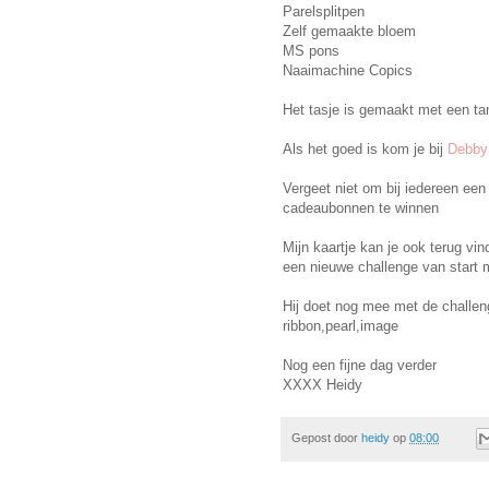
Parelsplitpen
Zelf gemaakte bloem
MS pons
Naaimachine Copics
Het tasje is gemaakt met een 
Als het goed is kom je bij
Debby
Vergeet niet om bij iedereen een 
cadeaubonnen te winnen
Mijn kaartje kan je ook terug vin
een nieuwe challenge van start 
Hij doet nog mee met de challe
ribbon,pearl,image
Nog een fijne dag verder
XXXX Heidy
Gepost door
heidy
op
08:00