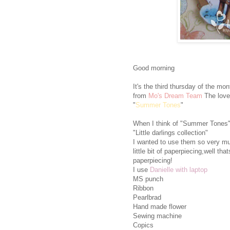
Good morning
It's the third thursday of the mo
from
Mo's Dream Team
The lov
"
Summer Tones
"
When I think of "Summer Tones" 
"Little darlings collection"
I wanted to use them so very muc
little bit of paperpiecing,well that
paperpiecing!
I use
Danielle with laptop
MS punch
Ribbon
Pearlbrad
Hand made flower
Sewing machine
Copics