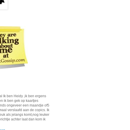
al Ik ben Heidy ,ik ben ergens
en ik ben gek op kaartjes
inds ongeveer een maandje of5
maal verslaafd aan de copics. Ik
leuk als jelangs komt,nog leuker
erichtje achter laat dan kom ik