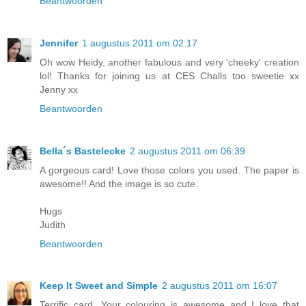
Beantwoorden
Jennifer
1 augustus 2011 om 02:17
Oh wow Heidy, another fabulous and very 'cheeky' creation
lol! Thanks for joining us at CES Challs too sweetie xx
Jenny xx
Beantwoorden
Bella´s Bastelecke
2 augustus 2011 om 06:39
A gorgeous card! Love those colors you used. The paper is
awesome!! And the image is so cute.
Hugs
Judith
Beantwoorden
Keep It Sweet and Simple
2 augustus 2011 om 16:07
Terrific card. Your colouring is awesome and I love that