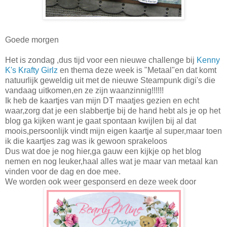
Goede morgen
Het is zondag ,dus tijd voor een nieuwe challenge bij
Kenny
K's Krafty Girlz
en thema deze week is "Metaal"en dat komt
natuurlijk geweldig uit met de nieuwe Steampunk digi's die
vandaag uitkomen,en ze zijn waanzinnig!!!!!!
Ik heb de kaartjes van mijn DT maatjes gezien en echt
waar,zorg dat je een slabbertje bij de hand hebt als je op het
blog ga kijken want je gaat spontaan kwijlen bij al dat
moois,persoonlijk vindt mijn eigen kaartje al super,maar toen
ik die kaartjes zag was ik gewoon sprakeloos
Dus wat doe je nog hier,ga gauw een kijkje op het blog
nemen en nog leuker,haal alles wat je maar van metaal kan
vinden voor de dag en doe mee.
We worden ook weer gesponserd en deze week door