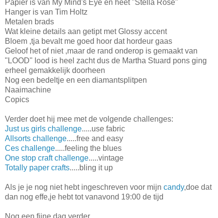
Papier is van My Mind's Eye en heet "Stella Rose"
Hanger is van Tim Holtz
Metalen brads
Wat kleine details aan getipt met Glossy accent
Bloem ,tja bevalt me goed hoor dat hordeur gaas
Geloof het of niet ,maar de rand onderop is gemaakt van
"LOOD" lood is heel zacht dus de Martha Stuard pons ging
erheel gemakkelijk doorheen
Nog een bedeltje en een diamantsplitpen
Naaimachine
Copics
Verder doet hij mee met de volgende challenges:
Just us girls challenge
.....use fabric
Allsorts challenge
.....free and easy
Ces challenge
.....feeling the blues
One stop craft challenge
.....vintage
Totally paper crafts
.....bling it up
Als je je nog niet hebt ingeschreven voor mijn
candy
,doe dat
dan nog effe,je hebt tot vanavond 19:00 de tijd
Nog een fijne dag verder